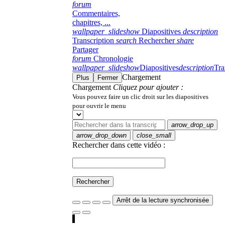
forum
Commentaires,
chapitres, ...
wallpaper_slideshow
Diapositives
description
Transcription
search
Rechercher
share
Partager
forum
Chronologie
wallpaper_slideshow
Diapositives
description
Tra
Chargement
Plus
Fermer
Chargement
Cliquez pour ajouter :
Vous pouvez faire un clic droit sur les diapositives
pour ouvrir le menu
arrow_drop_up
arrow_drop_down
close_small
Rechercher dans cette vidéo :
Rechercher
Arrêt de la lecture synchronisée