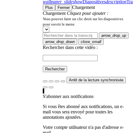
wallpaper_slideshow
Diapositives
description
Tra
Chargement
Plus
Fermer
Chargement
Cliquez pour ajouter :
Vous pouvez faire un clic droit sur les diapositives
pour ouvrir le menu
arrow_drop_up
arrow_drop_down
close_small
Rechercher dans cette vidéo :
Rechercher
Arrêt de la lecture synchronisée
S'abonner aux notifications
Si vous êtes abonné aux notifications, un e-
mail vous sera envoyé pour toutes les
annotations ajoutées.
Votre compte utilisateur n'a pas d'adresse e-
mail.