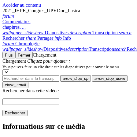
Accéder au contenu
2021_IHPE_Congres_UPVDoc_Lasica
forum
Commentaires,
chapitres, ...
wallpaper_slideshow
Diapositives
description
Transcription
search
Rechercher
share
Partager
info
Info
forum
Chronologie
wallpaper_slideshow
Diapositives
description
Transcription
search
Rech
Chargement
Plus
Fermer
Chargement
Cliquez pour ajouter :
Vous pouvez faire un clic droit sur les diapositives pour ouvrir le menu
arrow_drop_up
arrow_drop_down
close_small
Rechercher dans cette vidéo :
Rechercher
Informations sur ce média