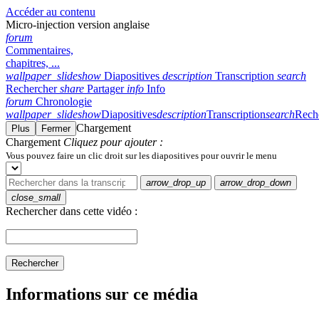
Accéder au contenu
Micro-injection version anglaise
forum
Commentaires,
chapitres, ...
wallpaper_slideshow
Diapositives
description
Transcription
search
Rechercher
share
Partager
info
Info
forum
Chronologie
wallpaper_slideshow
Diapositives
description
Transcription
search
Rech
Chargement
Plus
Fermer
Chargement
Cliquez pour ajouter :
Vous pouvez faire un clic droit sur les diapositives pour ouvrir le menu
arrow_drop_up
arrow_drop_down
close_small
Rechercher dans cette vidéo :
Rechercher
Informations sur ce média