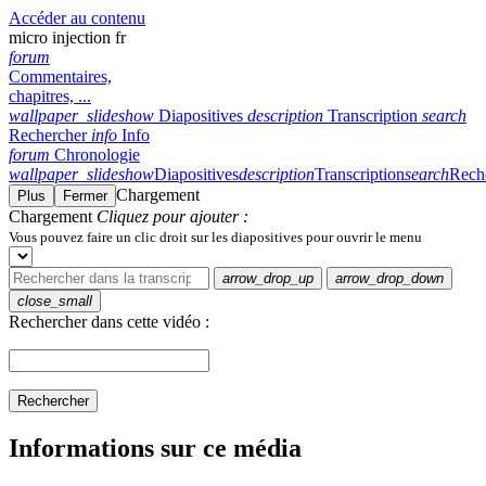
Accéder au contenu
micro injection fr
forum
Commentaires,
chapitres, ...
wallpaper_slideshow
Diapositives
description
Transcription
search
Rechercher
info
Info
forum
Chronologie
wallpaper_slideshow
Diapositives
description
Transcription
search
Rech
Chargement
Plus
Fermer
Chargement
Cliquez pour ajouter :
Vous pouvez faire un clic droit sur les diapositives pour ouvrir le menu
arrow_drop_up
arrow_drop_down
close_small
Rechercher dans cette vidéo :
Rechercher
Informations sur ce média